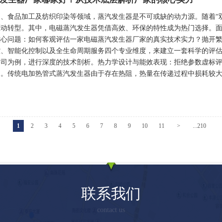
、食品加工及纺织印染等领域，蒸汽发生器是不可或缺的动力源。随着“
驱动转型。其中，电磁蒸汽发生器凭借高效、环保的特性成为热门选择。
核心问题：如何客观评估一家电磁蒸汽发生器厂家的真实技术实力？抛开
控、智能化控制以及全生命周期服务四个专业维度，来建立一套科学的评
公司为例，进行深度的技术剖析。热力学设计与能效表现：拒绝参数虚标
。传统电加热管式蒸汽发生器由于存在热阻，热量在传递过程中损耗较大。
1
2
3
4
5
6
7
8
9
10
11
>
...210
联系我们
contact us