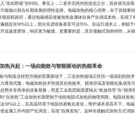
入“非此即彼”的纠结。事实上，二者并无绝对的优劣之分，其价值完全
，方能做出契合长期发展的理性选择。电磁加热的核心优势，在于其能量转
的多级损耗路径，通过电磁感应使被加热金属体自身产生涡流发热，实现了
遍稳定在90%以上，部分先进设备甚至可达95%。在运行成本上，相较于
升温速度更快，响应更为敏捷。更重要的是，其非接触式加热特性，从根本
加热兴起：一场由能效与智能驱动的热能革命
目标与制造业转型升级的双重驱动下，工业加热领域正经历一场深刻的技
压力逐渐式微，电磁加热技术凭借其在热效率、精准控温及智能化集成等
趋势并非简单的设备替换，而是工业底层能源逻辑从“粗放传导”向“精准
”到“自发热”工业加热长期受制于传统电阻式加热的物理局限。电阻丝发
达30%以上，且高温环境下电阻丝易氧化老化，维护成本居高不下。电
使金属工件内部产生涡流，实现“自身发热”。这种非接触式加热方式消除了