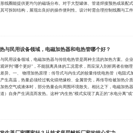
平形线圈能提供更均匀的磁场分布。对于大型罐体、管道焊接预热或装配
其可拆卸结构，展现出良好的操作便利性。设计时需合理控制线圈与工件之
热与民用设备领域，电磁加热器和电热管哪个好？
热与民用设备领域，电磁加热器与传统电热管是两种主流的加热方案。企
观评判“哪个更好”，不能脱离具体的工况需求，而应深入剖析两者在物
差异。一、 物理加热原理：传导式与内生式的较量传统电热管（电阻式
产生高温，热量必须经过氧化镁绝缘粉、金属管壳，再传导给被加热介质
在加热空气或液体时，部分热量会向周围环境散失。相比之下，电磁加热
道）自身产生涡流而发热。这种“内生热”模式实现了真正的“水电分离”或“器
发生器厂家哪家好？从技术底层解析厂家的核心实力