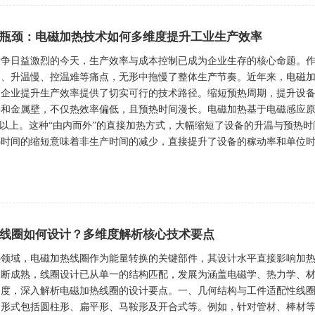
瓶颈：电磁加热技术如何多维度提升工业生产效率
争日益激烈的今天，生产效率与成本控制已成为企业生存的核心命题。作
高、升温慢、控温难等痛点，无形中拖慢了整体生产节奏。近年来，电磁
为企业提升生产效率提供了切实可行的技术路径。缩短预热周期，提升设
层和金属壁，不仅热效率偏低，且预热时间漫长。电磁加热基于电磁感应
%以上。这种“由内而外”的直接加热方式，大幅缩短了设备的升温与预热
时间的缩短意味着非生产时间的减少，直接提升了设备的稼动率和单位时间
线圈如何设计？多维度解析核心技术要点
热领域，电磁加热线圈作为能量转换的关键部件，其设计水平直接影响加
不断成熟，线圈设计已从单一的结构匹配，发展为涵盖电磁学、热力学、
角度，深入解析电磁加热线圈的设计要点。一、几何结构与工件适配性线
圈形式包括圆柱形、扁平形、马鞍形及开合式等。例如，针对管材、棒材