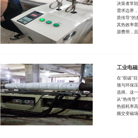
决策者常陷
需求边界
质传导”
其热效率普
源费用，且
工业电磁
在“双碳”
颈与环保
选择。这一
从“热传导
热损耗率高
频交变磁场