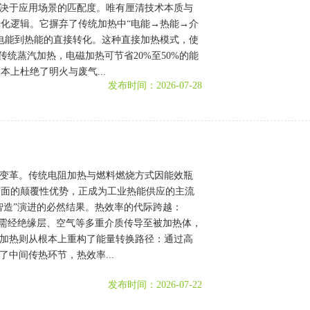
取决于应用场景的匹配度。唯有厘清技术本质与
化逻辑。它摒弃了传统加热中“电能→热能→介
电能到热能的直接转化。这种直接加热模式，使
传统蒸汽加热，电磁加热可节省20%至50%的能
上杜绝了明火与废气...
发布时间：2026-07-28
术变革。传统电阻加热与燃料燃烧方式因能效瓶
方面的颠覆性优势，正成为工业热能供应的主流
智造”演进的必然结果。热效率的代际跨越：
热需经绝缘层、空气等多重介质传导至被加热体，
磁加热则从根本上重构了能量转换路径：通过高
中间传热环节，热效率...
发布时间：2026-07-22