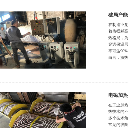
破局产能
在制造业竞
着热损耗
热格局，
穿透保温
率可达90
而言，预热
电磁加热
在工业加
热技术的
多个技术
常见的线