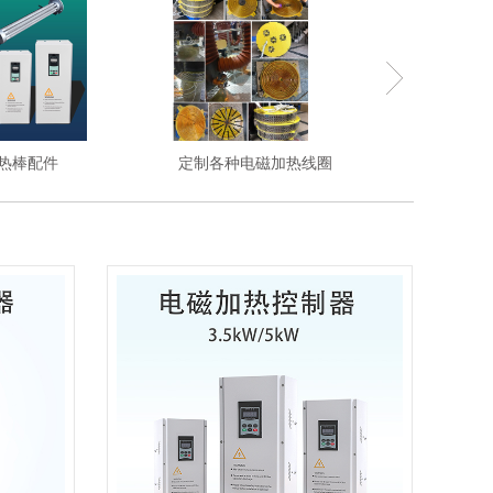
热棒配件
定制各种电磁加热线圈
电