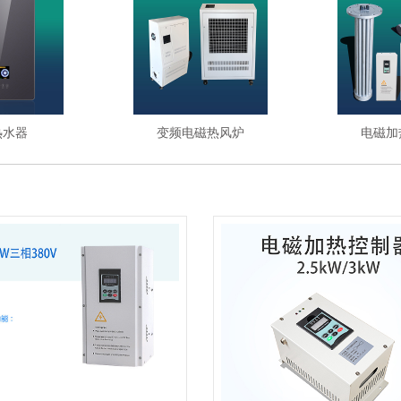
热水器
变频电磁热风炉
电磁加