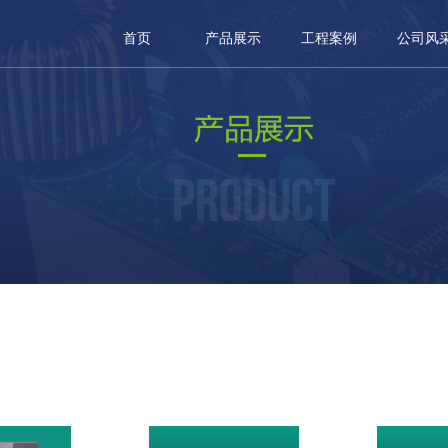
首页
产品展示
工程案例
公司风